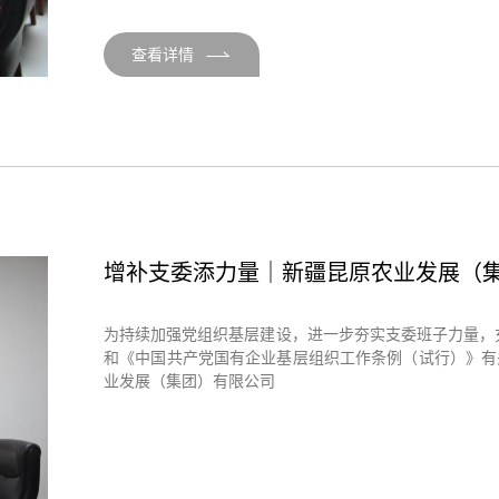

查看详情
增补支委添力量｜新疆昆原农业发展（集
为持续加强党组织基层建设，进一步夯实支委班子力量，
和《中国共产党国有企业基层组织工作条例（试行）》有关规
业发展（集团）有限公司