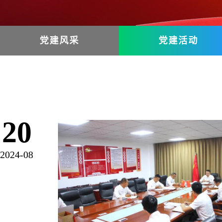
党建风采
党建活动
20
2024-08