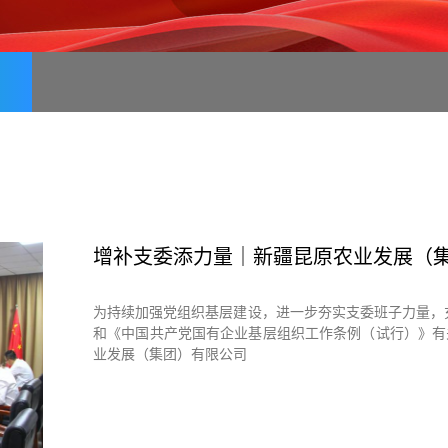
增补支委添力量｜新疆昆原农业发展（集
为持续加强党组织基层建设，进一步夯实支委班子力量，
和《中国共产党国有企业基层组织工作条例（试行）》有关规
业发展（集团）有限公司