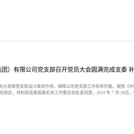
团）有限公司党支部召开党员大会圆满完成支委 
充分发挥党支部战斗堡垒作用，保障公司党支部工作有序开展，按照《中
定，经和田县委直属机关工作委员会批复同意，2024 年 7 月 26日