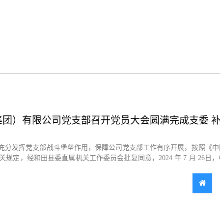
团）有限公司党支部召开党员大会圆满完成支委 
充分发挥党支部战斗堡垒作用，保障公司党支部工作有序开展，按照《中
定，经和田县委直属机关工作委员会批复同意，2024 年 7 月 26日