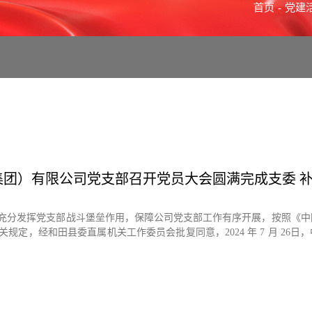
首页
-
党建
团）有限公司党支部召开党员大会圆满完成支委 
充分发挥党支部战斗堡垒作用，保障公司党支部工作有序开展，按照《中
定，经和田县委直属机关工作委员会批复同意，2024 年 7 月 26日