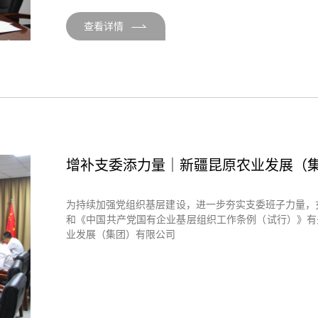

查看详情
增补支委添力量｜新疆昆原农业发展（集
为持续加强党组织基层建设，进一步夯实支委班子力量，
和《中国共产党国有企业基层组织工作条例（试行）》有关规
业发展（集团）有限公司