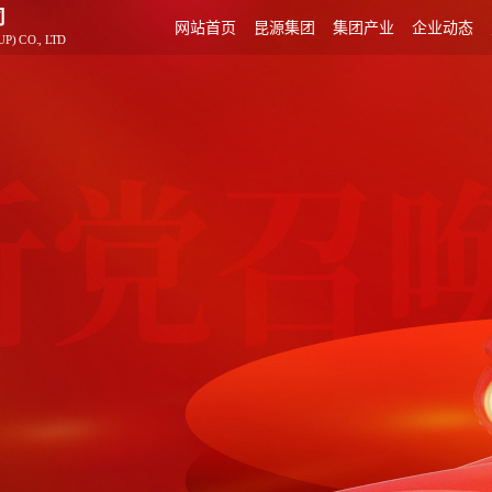
司
网站首页
昆源集团
集团产业
企业动态
) CO., LTD