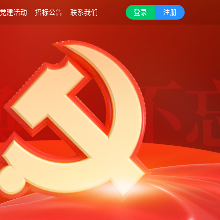
党建活动
招标公告
联系我们
登录
注册