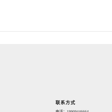
联系方式
电话：19909446664