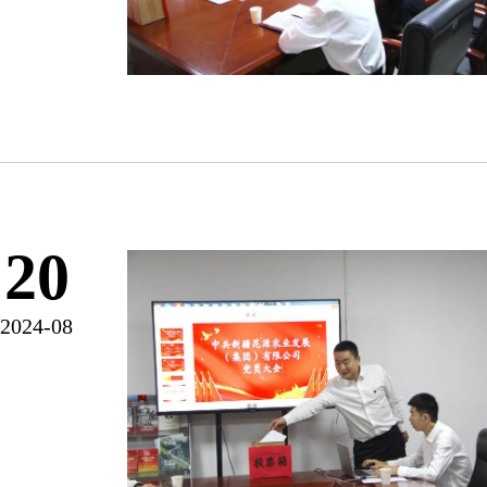
20
2024-08