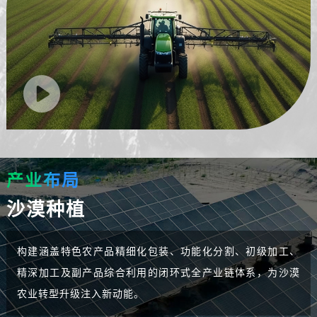

产业布局
沙漠种植
构建涵盖特色农产品精细化包装、功能化分割、初级加工、
精深加工及副产品综合利用的闭环式全产业链体系，为沙漠
农业转型升级注入新动能。