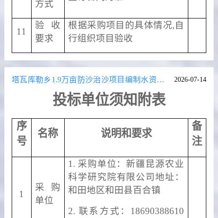
方式
验收
根据采购项目的具体情况
,自
11
要求
行组织项目验收
塔瓦库勒乡1.9万亩防沙治沙项目编制水资源
2026-07-14
论证报告和水纹地质勘察报告
投标单位须知附表
序
备
名称
说明和要求
号
注
1.
采购单位：
新疆昆源农业
科学研究院有限公司
地址：
采购
和田地区和田县百合镇
1
单位
2.
联系方式：
18690388610