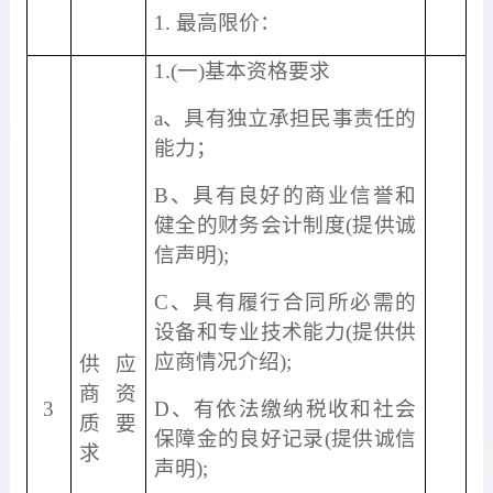
1.
最高限价：
1.(一)基本资格要求
a、具有独立承担民事责任的
能力；
B、具有良好的商业信誉和
健全的财务会计制度(提供诚
信声明);
C、具有履行合同所必需的
设备和专业技术能力(提供供
应商情况介绍);
供应
商资
3
D、有依法缴纳税收和社会
质要
保障金的良好记录(提供诚信
求
声明);