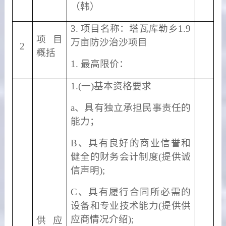
（韩）
3.
项目名称：
塔瓦库勒乡
1.9
项目
万亩防沙治沙项目
2
概括
1.
最高限价：
1.(一)基本资格要求
a、具有独立承担民事责任的
能力；
B、具有良好的商业信誉和
健全的财务会计制度(提供诚
信声明);
C、具有履行合同所必需的
设备和专业技术能力(提供供
应商情况介绍);
供应