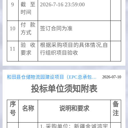
9
截至
2026-7-16 23:59:00
时间
付款
10
签订合同为准
方式
验收
根据采购项目的具体情况
,自
11
要求
行组织项目验收
和田县仓储物流园建设项目（EPC总承包）
2026-07-10
门窗补充材料
投标单位须知附表
序
备
名称
说明和要求
号
注
1.
采购单位：
新疆金诚鸿宇