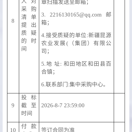
人对
章扫描发送至邮箱；
采购
3.
2216130165@qq.com 邮
清单
8
箱；
提出
质疑
4.接受质疑的单位:新疆昆源
的时
农业发展(（集团）有限公
间
司；
5.地 址: 和田地区和田县百
合镇；
6.联系部门:集中采购中心。
投标
9
截至
2026-8-7 23:59:00
时间
付款
10
签订合同为准