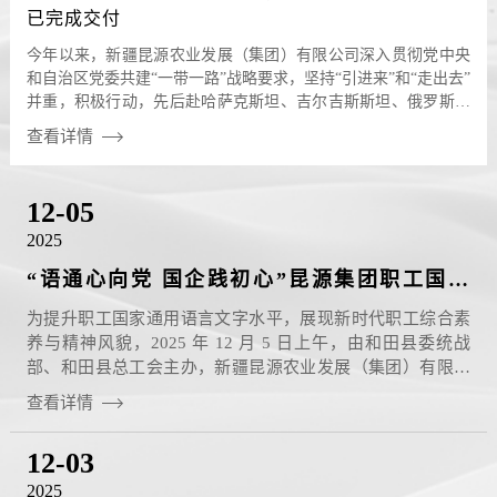
已完成交付
今年以来，新疆昆源农业发展（集团）有限公司深入贯彻党中央
和自治区党委共建“一带一路”战略要求，坚持“引进来”和“走出去”
并重，积极行动，先后赴哈萨克斯坦、吉尔吉斯斯坦、俄罗斯等
国家实地调研考察，洽谈核桃、饮品、建材、纺织品进出口

查看详情
12-05
2025
“语通心向党 国企践初心”昆源集团职工国通
语比赛圆满落幕
为提升职工国家通用语言文字水平，展现新时代职工综合素
养与精神风貌，2025 年 12 月 5 日上午，由和田县委统战
部、和田县总工会主办，新疆昆源农业发展（集团）有限公
司承办的2025年 “工会杯”和田县职工国通语演讲比赛在公司

查看详情
大会议室顺利举行。公司的24名职工选手齐聚一堂进
12-03
2025