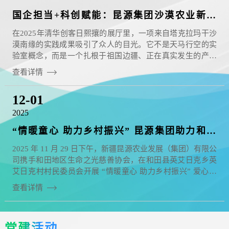
国企担当+科创赋能：昆源集团沙漠农业新模
式闪耀清华科创日
在2025年清华创客日熙攘的展厅里，一项来自塔克拉玛干沙
漠南缘的实践成果吸引了众人的目光。它不是天马行空的实
验室概念，而是一个扎根于祖国边疆、正在真实发生的产业
革新故事——新疆昆源农业发展（集团）有限公司探索的沙

查看详情
漠农业全产业链模式。 当清华学子在和田俯身栽下梭梭树苗
的定格瞬
12-01
2025
“情暖童心 助力乡村振兴” 昆源集团助力和田
乡村振兴公益行动
2025 年 11 月 29 日下午，新疆昆源农业发展（集团）有限公
司携手和田地区生命之光慈善协会，在和田县英艾日克乡英
艾日克村村民委员会开展 “情暖童心 助力乡村振兴” 爱心捐
赠活动，为村里 50 户困境家庭的儿童送去满满关怀与成长希

查看详情
望。 作为驻村帮扶后盾单位，在了解到英
党建活动