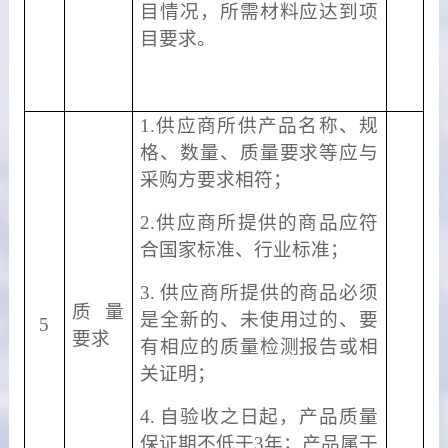
目情况，所需材料应达到项
目要求。
1.供应商所供产品名称、规
格、数量、质量要求等应与
采购方
要求
相符；
2.供应商所提供的商品应符
合国家标准、行业标准；
3.
供应商所提供的商品必须
质量
是全新的、未使用过的、要
5
要求
有相应的质量检测报告或相
关证明；
4.
自验收之日起，
产品质量
保证期不低于
3年；产品属于